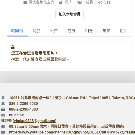
臺大各地校友會
私人
4成員
511
加入本地會員
時間軸
關於
公告
成員
相簿
投票
討論
您正在嘗試查看受限影片。
抱歉，您無權查看或編輯此區域。
10051 台北市濟南路一段2-1號(2-1 Chi-nan Rd.1 Taipei 10051, Taiwan, ROC)
886-2-2396-6030
886-2-2396-4383
ntuaa.tw
林羿妙 (
yimiao0325@gmail.com
)
09:30am-5:00pm(周六、例假日休息，其他時段請用E-mail或傳真聯絡)
https://www.youtube.com/channel/UC2jkgVnoQGE5ECbKKWKb2kQ/featu