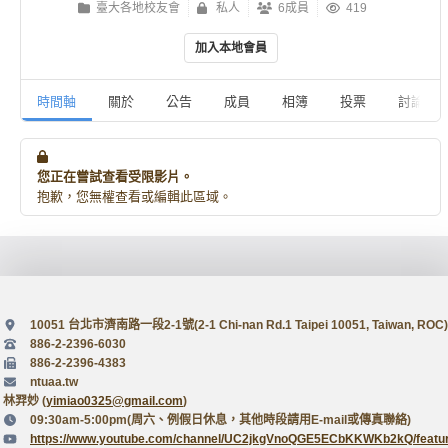
臺大各地校友會
私人
6成員
419
加入本地會員
時間軸
關於
公告
成員
相簿
投票
討論
您正在嘗試查看受限影片。
抱歉，您無權查看或編輯此區域。
10051 台北市濟南路一段2-1號(2-1 Chi-nan Rd.1 Taipei 10051, Taiwan, ROC)
886-2-2396-6030
886-2-2396-4383
ntuaa.tw
林羿妙 (
yimiao0325@gmail.com
)
09:30am-5:00pm(周六、例假日休息，其他時段請用E-mail或傳真聯絡)
https://www.youtube.com/channel/UC2jkgVnoQGE5ECbKKWKb2kQ/featu