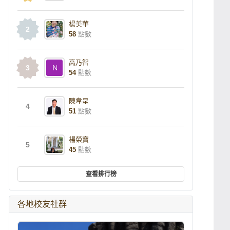
楊美華
2
58
點數
高乃智
3
54
點數
陳韋呈
4
51
點數
楊榮寶
5
45
點數
查看排行榜
各地校友社群