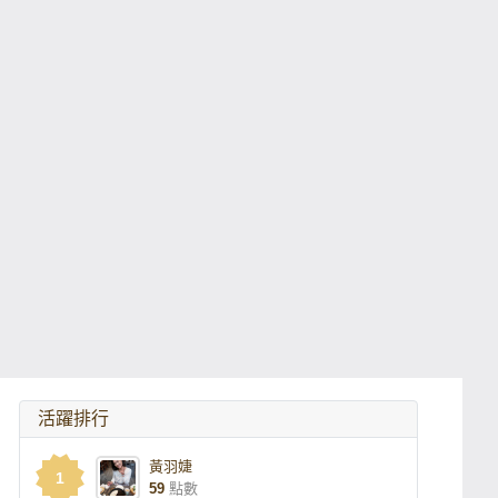
活躍排行
黃羽婕
1
59
點數