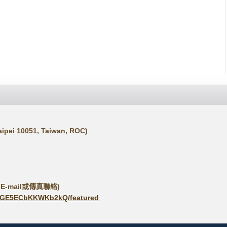
ei 10051, Taiwan, ROC)
E-mail或傳真聯絡)
oQGE5ECbKKWKb2kQ/featured