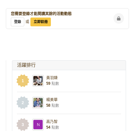
您需要登錄才能閱讀其餘的活動動態
或
登錄
立即註冊
活躍排行
黃羽婕
1
59
點數
楊美華
2
58
點數
高乃智
3
54
點數