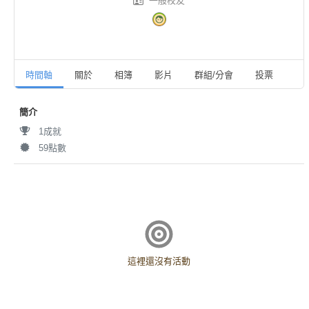
一般校友
時間軸
關於
相簿
影片
群組/分會
投票
活
簡介
1成就
59點數
這裡還沒有活動