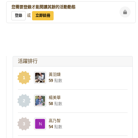
您需要登錄才能閱讀其餘的活動動態
或
登錄
立即註冊
活躍排行
黃羽婕
1
59
點數
楊美華
2
58
點數
高乃智
3
54
點數