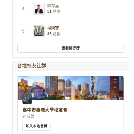
陳韋呈
4
51
點數
楊榮寶
5
45
點數
查看排行榜
各地校友社群
臺中市臺灣大學校友會
24成員
加入本地會員