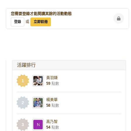
您需要登錄才能閱讀其餘的活動動態
或
登錄
立即註冊
活躍排行
黃羽婕
1
59
點數
楊美華
2
58
點數
高乃智
3
54
點數