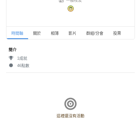
一般校友
時間軸
關於
相簿
影片
群組/分會
投票
活
簡介
1成就
46點數
這裡還沒有活動