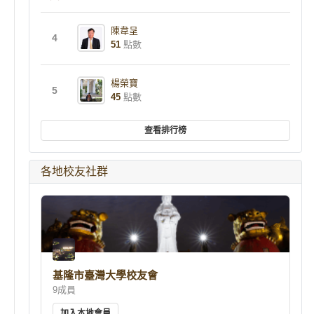
陳韋呈
4
51
點數
楊榮寶
5
45
點數
查看排行榜
各地校友社群
基隆市臺灣大學校友會
9成員
加入本地會員