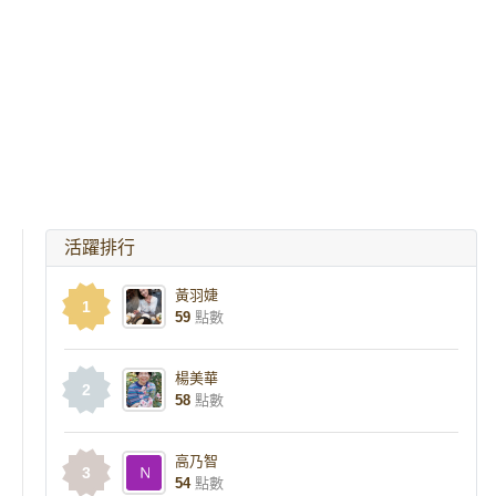
活躍排行
黃羽婕
1
59
點數
楊美華
2
58
點數
高乃智
3
54
點數