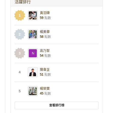
活躍排行
黃羽婕
1
59
點數
楊美華
2
58
點數
高乃智
3
54
點數
陳韋呈
4
51
點數
楊榮寶
5
45
點數
查看排行榜