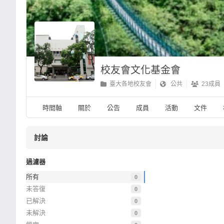
校友會文化基金會
臺大各地校友會
公共
23成員
時間軸
關於
公告
成員
活動
文件
討論
過濾器
所有
0
未答復
0
已解決
0
未解決
0