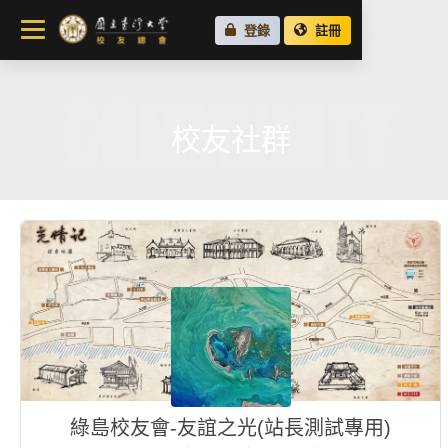
關於總會
登錄
註冊
最新消息
COMMUNITY
校友會活動
場地租借
校友社群
各地校友會
校友社群
綠島校友會-友誼之光(站長測試專用)