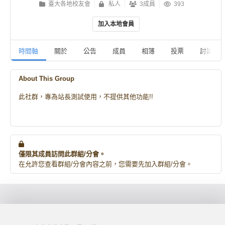
臺大各地校友會
私人
3成員
393
加入本地會員
時間軸
關於
公告
成員
相簿
投票
討論
About This Group
此社群，專為站長測試使用，不提供其他功能!!
僅限其成員訪問此群組/分會。
在允許您查看群組/分會內容之前，您需要先加入群組/分會。