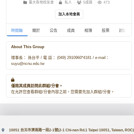
臺大各地校友會
私人
5成員
473
加入本地會員
時間軸
關於
公告
成員
相簿
投票
討論
About This Group
理事長： 孫台平 / 電 話： (049) 2910960*4181 / e-mail：
suyu@ncnu.edu.tw
僅限其成員訪問此群組/分會。
在允許您查看群組/分會內容之前，您需要先加入群組/分會。
10051 台北市濟南路一段2-1號(2-1 Chi-nan Rd.1 Taipei 10051, Taiwan, ROC)