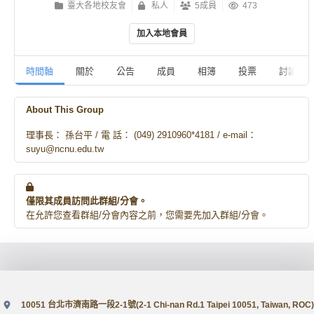
臺大各地校友會
私人
5成員
473
加入本地會員
時間軸
關於
公告
成員
相簿
投票
討論
About This Group
理事長： 孫台平 / 電 話： (049) 2910960*4181 / e-mail：
suyu@ncnu.edu.tw
僅限其成員訪問此群組/分會。
在允許您查看群組/分會內容之前，您需要先加入群組/分會。
10051 台北市濟南路一段2-1號(2-1 Chi-nan Rd.1 Taipei 10051, Taiwan, ROC)