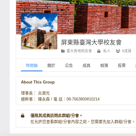
屏東縣臺灣大學校友會
臺大各地校友會
私人
6成員
時間軸
關於
公告
成員
相簿
投票
About This Group
理事長： 古源光
總幹事： 陳永森 / 電 話：08-7663800#10214
僅限其成員訪問此群組/分會。
在允許您查看群組/分會內容之前，您需要先加入群組/分會。