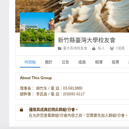
新竹縣臺灣大學校友會
臺大各地校友會
私人
7成員
時間軸
關於
公告
成員
相簿
投票
About This Group
理事長： 胡竹生 / 電 話：03-5913880
總幹事： 李武昌 / 電 話：(03)591-6117
僅限其成員訪問此群組/分會。
在允許您查看群組/分會內容之前，您需要先加入群組/分會。