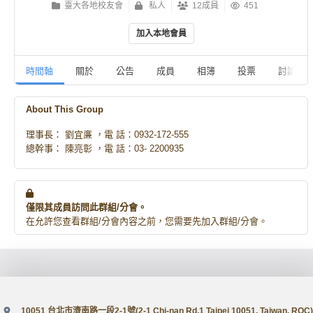
臺大各地校友會
私人
12成員
451
加入本地會員
時間軸
關於
公告
成員
相簿
投票
討論
About This Group
理事長： 劉宜亷 ，電 話：0932-172-555
總幹事： 陳亮彰 ，電 話：03- 2200935
僅限其成員訪問此群組/分會。
在允許您查看群組/分會內容之前，您需要先加入群組/分會。
10051 台北市濟南路一段2-1號(2-1 Chi-nan Rd.1 Taipei 10051, Taiwan, ROC)