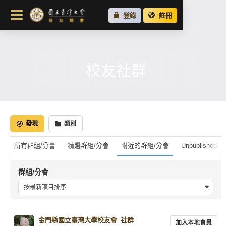
關於總會
登錄
註冊
最新消息
COMMUNITY
校友會活動
場地租借
校友社群
各地校友會
校友社群
發現
類別
所有群組/分會
精選群組/分會
附近的群組/分會
Unpublished G
群組/分會
按最新項目排序
金門縣國立臺灣大學校友會_社群
加入本地會員