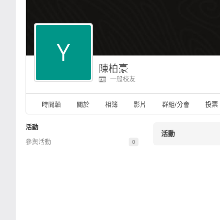
陳柏豪
一般校友
時間軸
關於
相簿
影片
群組/分會
投票
活動
活動
參與活動
0