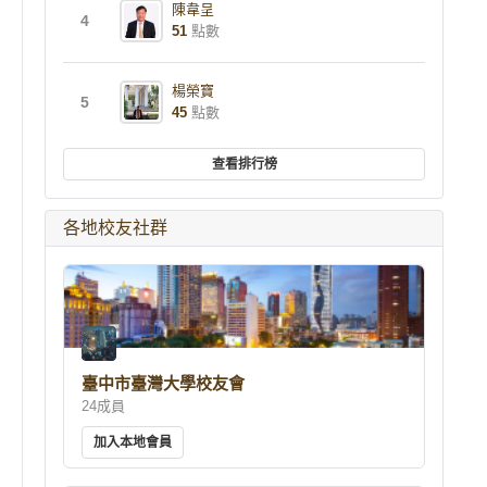
陳韋呈
4
51
點數
楊榮寶
5
45
點數
查看排行榜
各地校友社群
臺中市臺灣大學校友會
24成員
加入本地會員