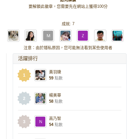
要解鎖此徽章，您需要先在網站上獲得100分
成就:
7
注意：由於隱私原因，您可能無法看到某些使用者
活躍排行
黃羽婕
1
59
點數
楊美華
2
58
點數
高乃智
3
54
點數