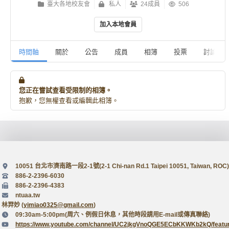
臺大各地校友會
私人
24成員
506
加入本地會員
時間軸
關於
公告
成員
相簿
投票
討論
您正在嘗試查看受限制的相簿。
抱歉，您無權查看或編輯此相簿。
10051 台北市濟南路一段2-1號(2-1 Chi-nan Rd.1 Taipei 10051, Taiwan, ROC)
886-2-2396-6030
886-2-2396-4383
ntuaa.tw
林羿妙 (
yimiao0325@gmail.com
)
09:30am-5:00pm(周六、例假日休息，其他時段請用E-mail或傳真聯絡)
https://www.youtube.com/channel/UC2jkgVnoQGE5ECbKKWKb2kQ/featu